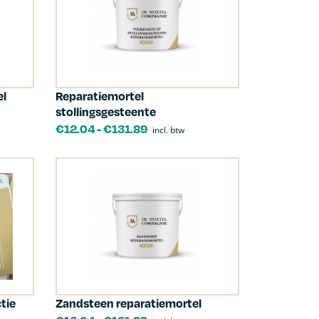
el
Reparatiemortel
stollingsgesteente
€
12.04
-
€
131.89
incl. btw
tie
Zandsteen reparatiemortel