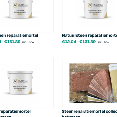
een reparatiemortel
Natuursteen reparatiemort
4
-
€
131.89
€
12.04
-
€
131.89
incl. btw
incl. btw
reparatiemortel
Steenreparatiemortel collec
rsteen
baksteen