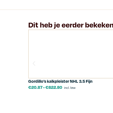
Dit heb je eerder bekeke
Gordillo’s kalkpleister NHL 3.5 Fijn
€
20.87
-
€
822.80
incl. btw