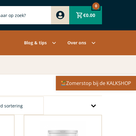
0
Zwart
€
0.00
Wit
Grijs
Contact
Overige pigmenten
Assortiment
Blog & tips
Over ons
Zomerstop bij de KALKSHOP