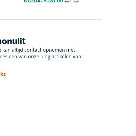
€
12.04
-
€
131.89
incl. btw
onulit
Je kan altijd contact opnemen met
 lees een van onze blog artikelen voor
cks