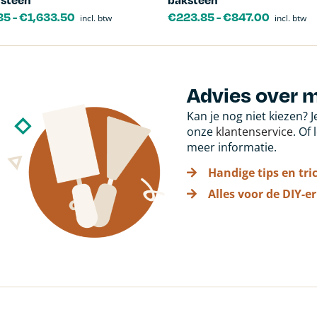
85
-
€
1,633.50
€
223.85
-
€
847.00
incl. btw
incl. btw
Advies over m
Kan je nog niet kiezen? 
onze
klantenservice
. Of
meer informatie.
Handige tips en tri
Alles voor de DIY-er