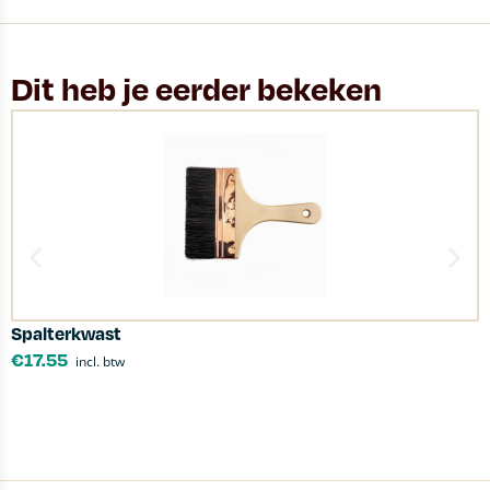
Dit heb je eerder bekeken
Spalterkwast
L
€
17.55
incl. btw