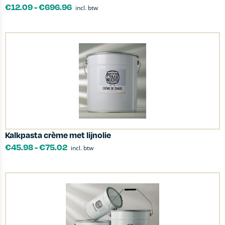
€
12.09
-
€
696.96
incl. btw
Kalkpasta crème met lijnolie
€
45.98
-
€
75.02
incl. btw