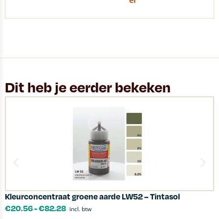
er
Dit heb je eerder bekeken
Kleurconcentraat groene aarde LW52 – Tintasol
V
€
20.56
-
€
82.28
incl. btw