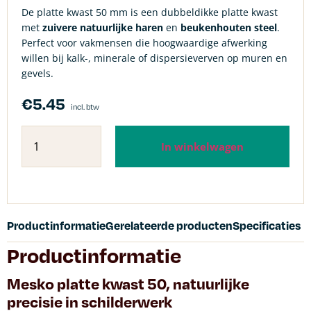
De platte kwast 50 mm is een dubbeldikke platte kwast
met
zuivere natuurlijke haren
en
beukenhouten steel
.
Perfect voor vakmensen die hoogwaardige afwerking
willen bij kalk-, minerale of dispersieverven op muren en
gevels.
€
5.45
incl. btw
In winkelwagen
Productinformatie
Gerelateerde producten
Specificaties
Productinformatie
Mesko platte kwast 50, natuurlijke
precisie in schilderwerk