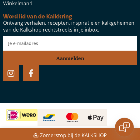
Winkelmand
Word lid van de Kalkkring
Ontvang verhalen, recepten, inspiratie en kalkgeheimen
van de Kalkshop rechtstreeks in je inbox.
Aanmelden
Platte kwast 50
Website door:
Studio Speel
🏝️ Zomerstop bij de KALKSHOP