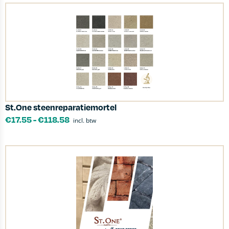
St.One steenreparatiemortel
€
17.55
-
€
118.58
incl. btw