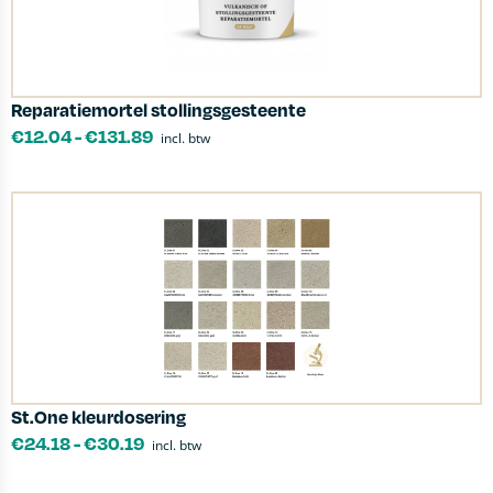
Reparatiemortel stollingsgesteente
€
12.04
-
€
131.89
incl. btw
St.One kleurdosering
€
24.18
-
€
30.19
incl. btw