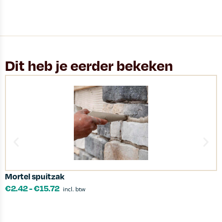
Dit heb je eerder bekeken
Mortel spuitzak
K
€
2.42
-
€
15.72
incl. btw