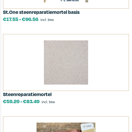
St.One steenreparatiemortel basis
€
17.55
-
€
96.56
incl. btw
Steenreparatiemortel
€
59.29
-
€
83.49
incl. btw