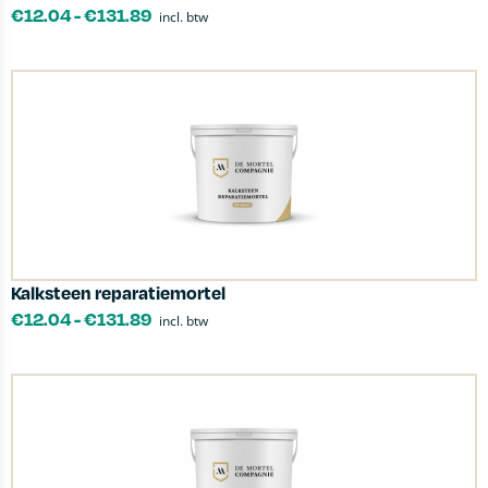
€
12.04
-
€
131.89
incl. btw
Kalksteen reparatiemortel
€
12.04
-
€
131.89
incl. btw