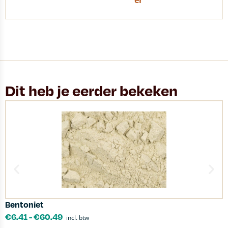
er
Dit heb je eerder bekeken
Bentoniet
M
€
6.41
-
€
60.49
incl. btw