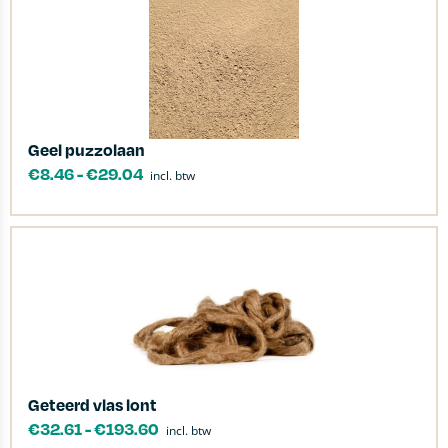
Geel puzzolaan
€
8.46
-
€
29.04
incl. btw
Geteerd vlas lont
€
32.61
-
€
193.60
incl. btw