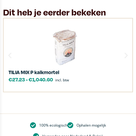
Dit heb je eerder bekeken
TILIA MIX P kalkmortel
€
27.23
-
€
1,040.60
incl. btw
100% ecologisch
Ophalen mogelijk