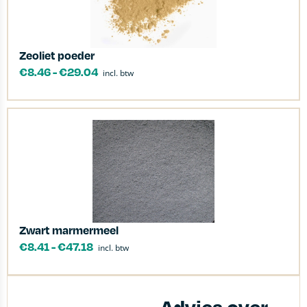
Zeoliet poeder
€
8.46
-
€
29.04
incl. btw
Zwart marmermeel
€
8.41
-
€
47.18
incl. btw
Advies over