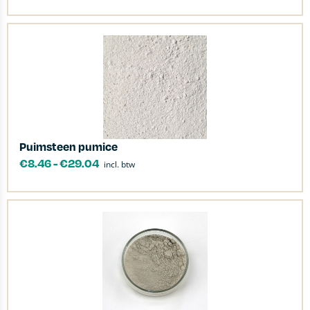
Puimsteen pumice
€
8.46
-
€
29.04
incl. btw