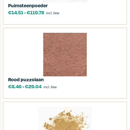
Puimsteenpoeder
€
14.51
-
€
119.78
incl. btw
Rood puzzolaan
€
8.46
-
€
29.04
incl. btw