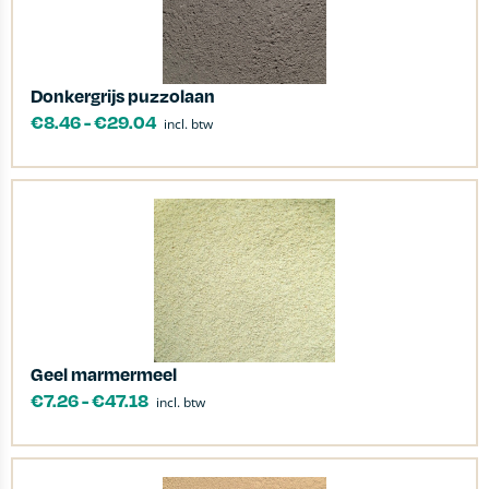
Donkergrijs puzzolaan
€
8.46
-
€
29.04
incl. btw
Geel marmermeel
€
7.26
-
€
47.18
incl. btw