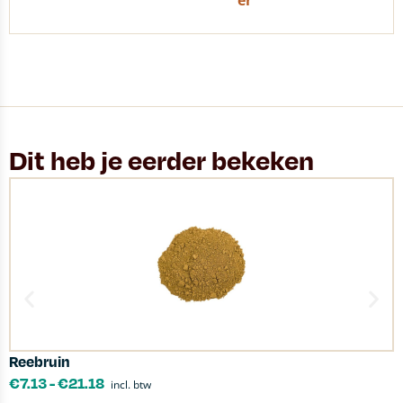
er
Dit heb je eerder bekeken
Reebruin
L
€
7.13
-
€
21.18
incl. btw