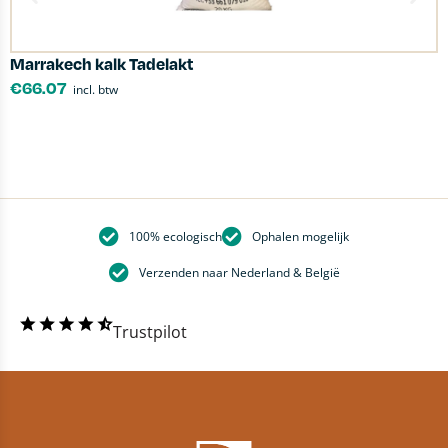
Marrakech kalk Tadelakt
T
€
66.07
incl. btw
100% ecologisch
Ophalen mogelijk
Verzenden naar Nederland & België
Trustpilot