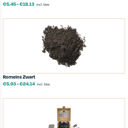
€
5.45
-
€
18.13
incl. btw
Romeins Zwart
€
5.93
-
€
24.14
incl. btw