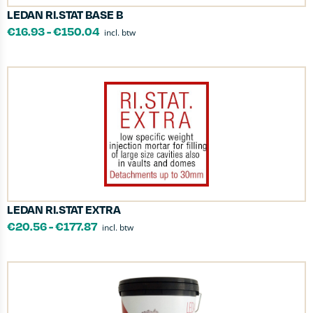
LEDAN RI.STAT BASE B
€
16.93
-
€
150.04
incl. btw
LEDAN RI.STAT EXTRA
€
20.56
-
€
177.87
incl. btw