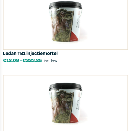
Ledan TB1 injectiemortel
€
12.09
-
€
223.85
incl. btw