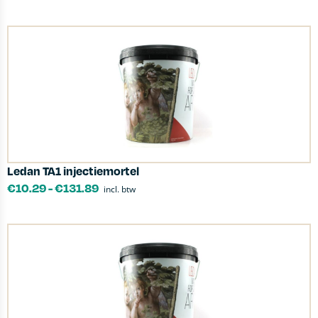
Ledan TA1 injectiemortel
€
10.29
-
€
131.89
incl. btw