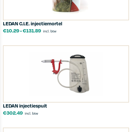
LEDAN C.I.E. injectiemortel
€
10.29
-
€
131.89
incl. btw
LEDAN injectiespuit
€
302.49
incl. btw