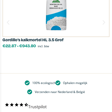
Gordillo’s kalkmortel HL 3.5 Grof
K
€
22.87
-
€
943.80
incl. btw
100% ecologisch
Ophalen mogelijk
Verzenden naar Nederland & België
Trustpilot