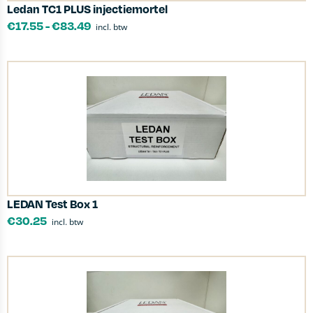
Ledan TC1 PLUS injectiemortel
€
17.55
-
€
83.49
incl. btw
LEDAN Test Box 1
€
30.25
incl. btw