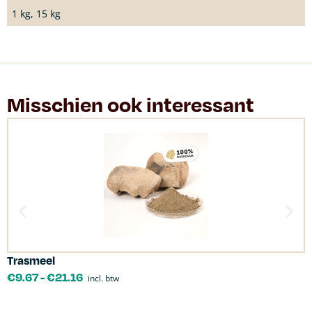
1 kg, 15 kg
Misschien ook interessant
Trasmeel
C
€
9.67
-
€
21.16
incl. btw