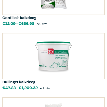
Gordillo’s kalkdeeg
€
12.09
-
€
696.96
incl. btw
Dullinger kalkdeeg
€
42.28
-
€
1,200.32
incl. btw