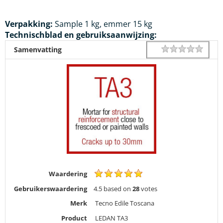
Verpakking:
Sample 1 kg, emmer 15 kg
Technischblad en gebruiksaanwijzing:
1 star
2 star
3 star
4 star
5 star
Rating
Samenvatting
Waardering
Gebruikerswaardering
4.5
based on
28
votes
Merk
Tecno Edile Toscana
Product
LEDAN TA3