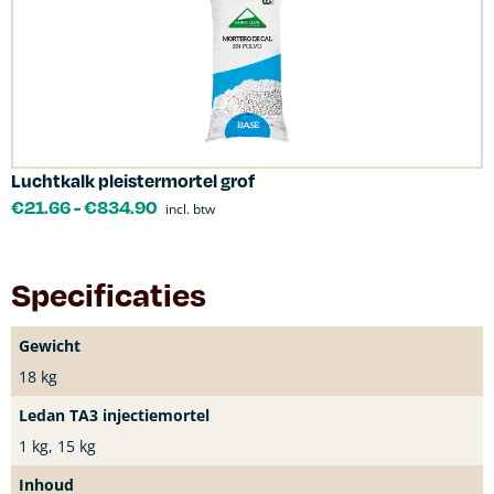
Luchtkalk pleistermortel grof
€
21.66
-
€
834.90
incl. btw
Specificaties
Gewicht
18 kg
Ledan TA3 injectiemortel
1 kg, 15 kg
Inhoud