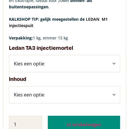
en tixotropie, ideaal voor zowel
binnen- als
buitentoepassingen
.
KALKSHOP TIP: gelijk
meegestellen de
LEDAN M1
injectiespuit
Verpakking:
1 kg, emmer 15 kg
Ledan TA3 injectiemortel
Inhoud
In winkelwagen