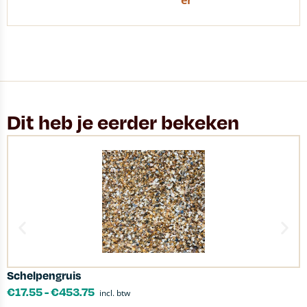
er
Dit heb je eerder bekeken
Schelpengruis
N
€
17.55
-
€
453.75
incl. btw