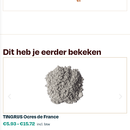
er
Dit heb je eerder bekeken
TINGRIJS Ocres de France
W
€
5.93
-
€
15.72
incl. btw