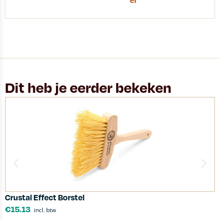
er
Dit heb je eerder bekeken
Crustal Effect Borstel
O
€
15.13
incl. btw