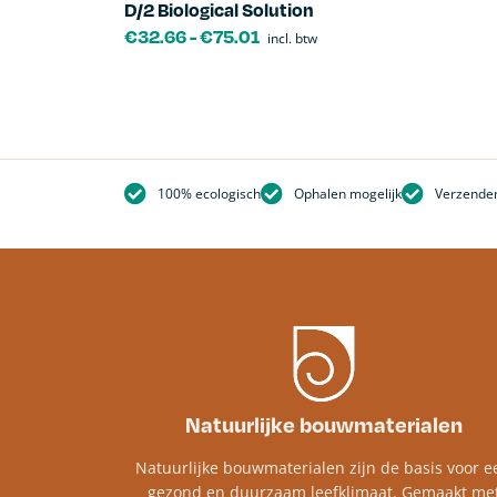
D/2 Biological Solution
€
32.66
-
€
75.01
incl. btw
100% ecologisch
Ophalen mogelijk
Verzenden
Natuurlijke bouwmaterialen
Natuurlijke bouwmaterialen zijn de basis voor e
gezond en duurzaam leefklimaat. Gemaakt me