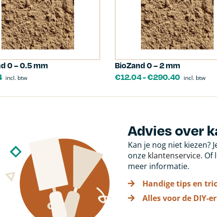
d 0 – 0.5 mm
BioZand 0 – 2 mm
4
€
12.04
-
€
290.40
incl. btw
incl. btw
Advies over 
Kan je nog niet kiezen? 
onze
klantenservice
. Of
meer informatie.
Handige tips en tri
Alles voor de DIY-er