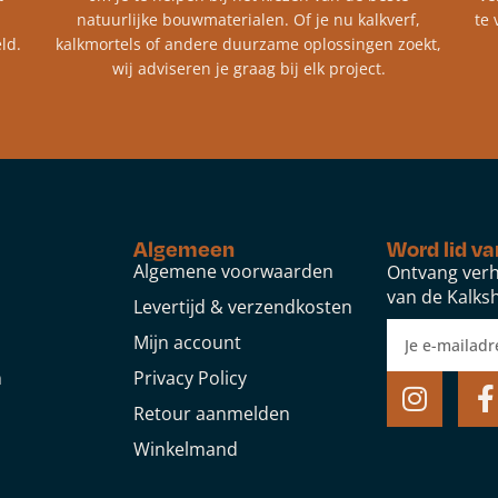
natuurlijke bouwmaterialen. Of je nu kalkverf,
te 
ld.
kalkmortels of andere duurzame oplossingen zoekt,
wij adviseren je graag bij elk project.​
Algemeen
Word lid va
Algemene voorwaarden
Ontvang verh
van de Kalksh
Levertijd & verzendkosten
Mijn account
n
Privacy Policy
Retour aanmelden
Winkelmand