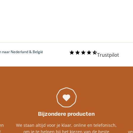
 naar Nederland & België
Trustpilot
Bijzondere producten
en
We staan altijd voor je klaar, online en telefonisch,
t
om je te helpen bij het kiezen van de beste
ve