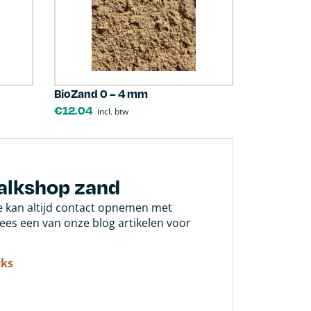
BioZand 0 – 4 mm
€
12.04
incl. btw
kalkshop zand
Je kan altijd contact opnemen met
 lees een van onze blog artikelen voor
cks