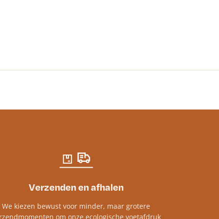
Renaissance 
€
18.14
-
€
30.2
Verzenden en afhalen
We kiezen bewust voor minder, maar grotere
rzendmomenten om onze ecologische voetafdruk