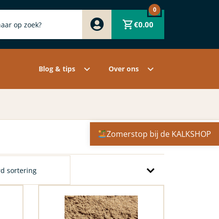
0
Zwart
€
0.00
Wit
Grijs
Contact
Overige pigmenten
Assortiment
Blog & tips
Over ons
Zomerstop bij de KALKSHOP