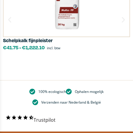
Schelpkalk fijnpleister
L
€
41.75
-
€
1,222.10
incl. btw
100% ecologisch
Ophalen mogelijk
Verzenden naar Nederland & België
Trustpilot