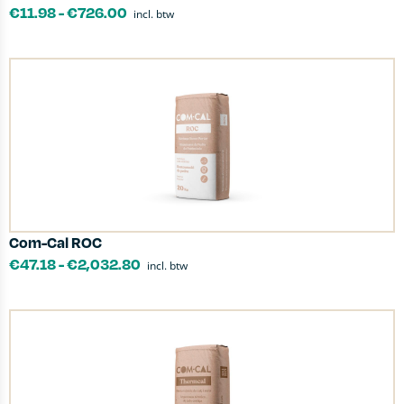
€
11.98
-
€
726.00
incl. btw
Com-Cal ROC
€
47.18
-
€
2,032.80
incl. btw