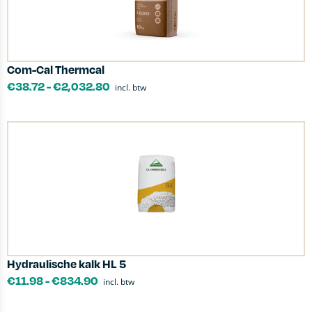
Com-Cal Thermcal
€
38.72
-
€
2,032.80
incl. btw
Hydraulische kalk HL 5
€
11.98
-
€
834.90
incl. btw