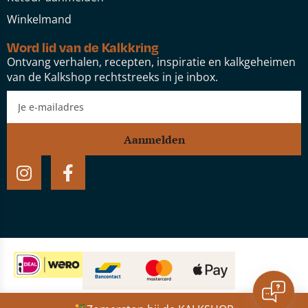
Winkelmand
Word lid van de Kalkkring
Ontvang verhalen, recepten, inspiratie en kalkgeheimen
van de Kalkshop rechtstreeks in je inbox.
Aanmelden
Website door:
Studio Speel