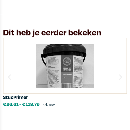
Dit heb je eerder bekeken
StucPrimer
M
€
26.61
-
€
119.79
incl. btw