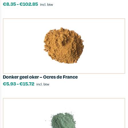
€
8.35
-
€
102.85
incl. btw
Donker geel oker – Ocres de France
€
5.93
-
€
15.72
incl. btw