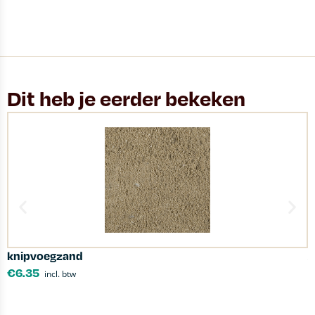
Dit heb je eerder bekeken
knipvoegzand
A
€
6.35
incl. btw