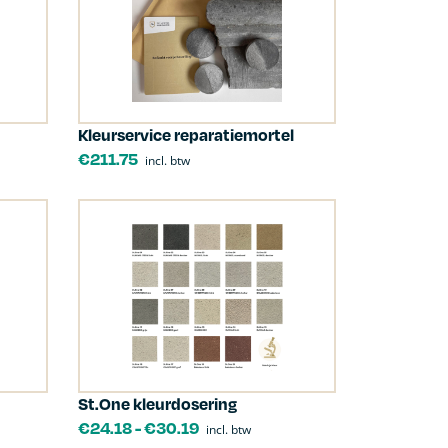
Kleurservice reparatiemortel
€
211.75
incl. btw
St.One kleurdosering
€
24.18
-
€
30.19
incl. btw