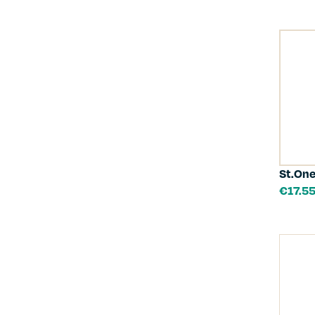
St.One
€
17.5