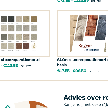
€
78.59
-
€
122.69
incl. btw
 steenreparatiemortel
St.One steenreparatiemorte
basis
5
-
€
118.58
incl. btw
€
17.55
-
€
96.56
incl. btw
Advies over r
Kan je nog niet kiezen? 