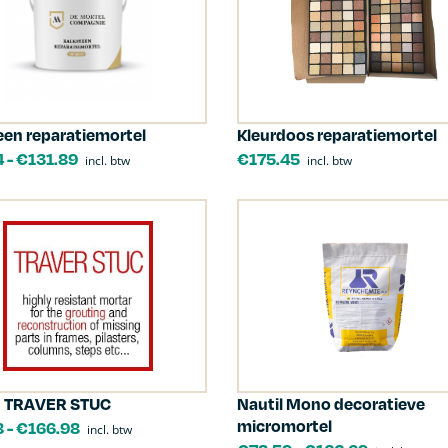
een reparatiemortel
Kleurdoos reparatiemortel
4
-
€
131.89
€
175.45
incl. btw
incl. btw
 TRAVER STUC
Nautil Mono decoratieve
micromortel
8
-
€
166.98
incl. btw