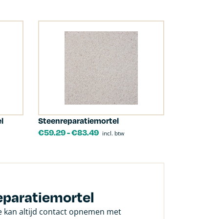
l
Steenreparatiemortel
€
59.29
-
€
83.49
incl. btw
eparatiemortel
Je kan altijd contact opnemen met