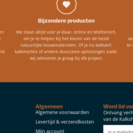
Bijzondere producten
en
We staan altijd voor je klaar, online en telefonisch,
t
om je te helpen bij het kiezen van de beste
ve
natuurlijke bouwmaterialen. Of je nu kalkverf,
te 
ld.
kalkmortels of andere duurzame oplossingen zoekt,
wij adviseren je graag bij elk project.​
Algemeen
Word lid va
Algemene voorwaarden
Ontvang verh
van de Kalksh
Levertijd & verzendkosten
Mijn account