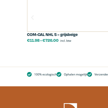
COM-CAL NHL 5 – grijsbeige
€
11.98
-
€
726.00
incl. btw
100% ecologisch
Ophalen mogelijk
Verzenden