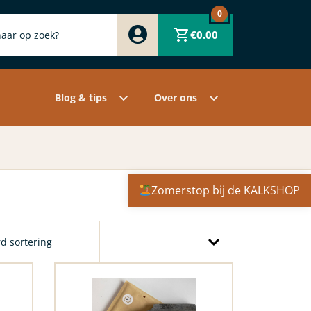
0
Zwart
€
0.00
Wit
Grijs
Contact
Overige pigmenten
Assortiment
Blog & tips
Over ons
Zomerstop bij de KALKSHOP