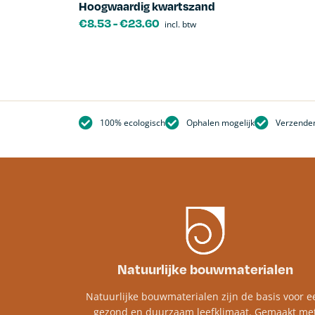
Hoogwaardig kwartszand
€
8.53
-
€
23.60
incl. btw
100% ecologisch
Ophalen mogelijk
Verzenden
Natuurlijke bouwmaterialen
Natuurlijke bouwmaterialen zijn de basis voor e
gezond en duurzaam leefklimaat. Gemaakt me