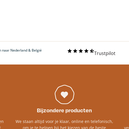
 naar Nederland & België
Trustpilot
Bijzondere producten
en
We staan altijd voor je klaar, online en telefonisch,
t
om je te helpen bij het kiezen van de beste
ve