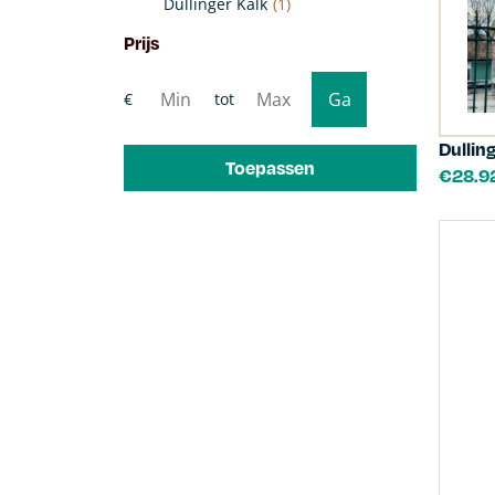
Dullinger Kalk
(1)
Prijs
Dullin
Toepassen
€
28.9