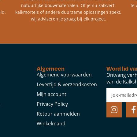
natuurlijke bouwmaterialen. Of je nu kalkverf,
te 
ld.
kalkmortels of andere duurzame oplossingen zoekt,
wij adviseren je graag bij elk project.​
Algemeen
Word lid va
Algemene voorwaarden
Ontvang verh
van de Kalksh
Levertijd & verzendkosten
Mijn account
n
Privacy Policy
Retour aanmelden
Winkelmand