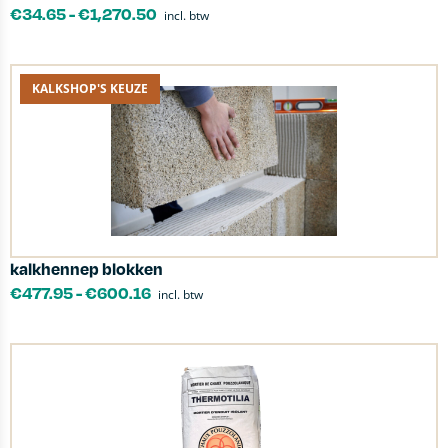
€
34.65
-
€
1,270.50
incl. btw
KALKSHOP'S KEUZE
kalkhennep blokken
€
477.95
-
€
600.16
incl. btw