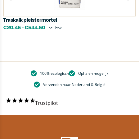
Traskalk pleistermortel
C
€
20.45
-
€
544.50
incl. btw
100% ecologisch
Ophalen mogelijk
Verzenden naar Nederland & België
Trustpilot