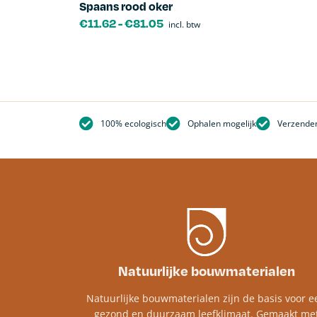
Spaans rood oker
€
11.62
-
€
81.05
incl. btw
100% ecologisch
Ophalen mogelijk
Verzenden
Natuurlijke bouwmaterialen
Natuurlijke bouwmaterialen zijn de basis voor e
gezond en duurzaam leefklimaat. Gemaakt me