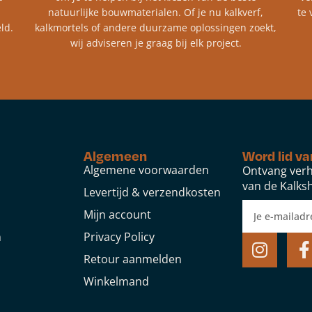
natuurlijke bouwmaterialen. Of je nu kalkverf,
te 
ld.
kalkmortels of andere duurzame oplossingen zoekt,
wij adviseren je graag bij elk project.​
Algemeen
Word lid va
Algemene voorwaarden
Ontvang verh
van de Kalksh
Levertijd & verzendkosten
Mijn account
n
Privacy Policy
Retour aanmelden
Winkelmand