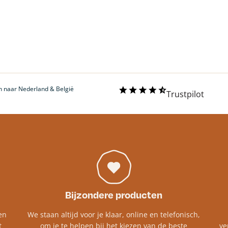
 naar Nederland & België
Trustpilot
Bijzondere producten
en
We staan altijd voor je klaar, online en telefonisch,
t
om je te helpen bij het kiezen van de beste
ve