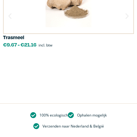
Trasmeel
C
€
9.67
-
€
21.16
incl. btw
100% ecologisch
Ophalen mogelijk
Verzenden naar Nederland & België