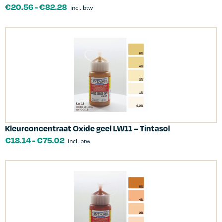
€
20.56
-
€
82.28
incl. btw
Kleurconcentraat Oxide geel LW11 – Tintasol
€
18.14
-
€
75.02
incl. btw