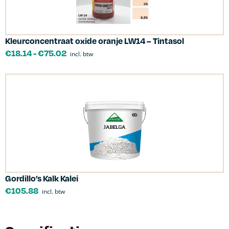
Kleurconcentraat oxide oranje LW14 – Tintasol
€
18.14
-
€
75.02
incl. btw
Gordillo’s Kalk Kalei
€
105.88
incl. btw