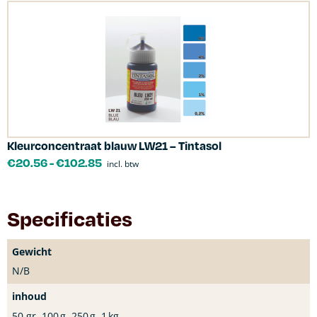
Kleurconcentraat blauw LW21 – Tintasol
€
20.56
-
€
102.85
incl. btw
Specificaties
Gewicht
N/B
inhoud
50 gr, 100 g, 250 g, 1 kg