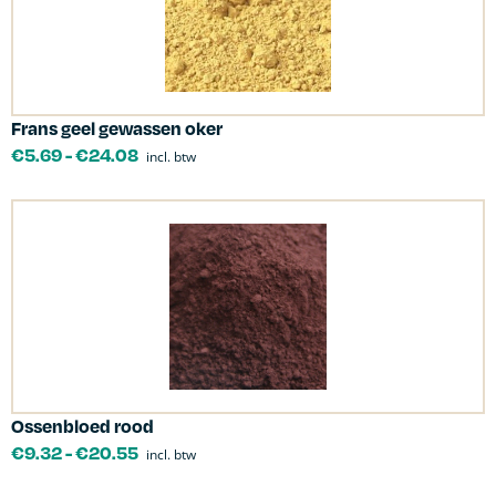
Frans geel gewassen oker
€
5.69
-
€
24.08
incl. btw
Ossenbloed rood
€
9.32
-
€
20.55
incl. btw