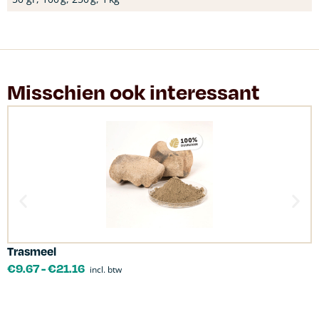
Misschien ook interessant
Trasmeel
C
€
9.67
-
€
21.16
incl. btw