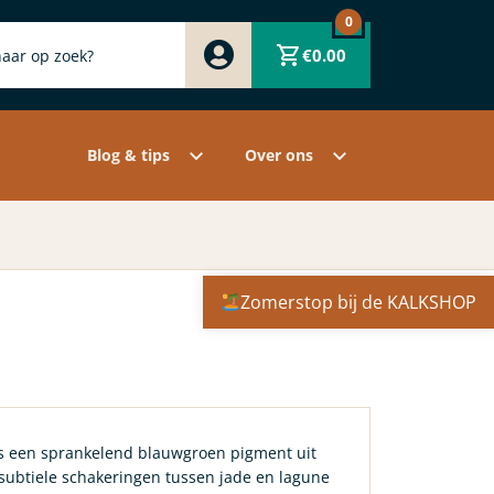
0
Zwart
€
0.00
Wit
Grijs
Contact
Overige pigmenten
Assortiment
Blog & tips
Over ons
Zomerstop bij de KALKSHOP
s een sprankelend blauwgroen pigment uit
n subtiele schakeringen tussen jade en lagune