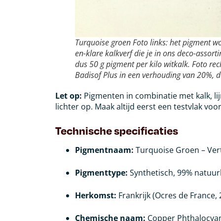
Turquoise groen Foto links: het pigment w
en-klare kalkverf die je in ons deco-assor
dus 50 g pigment per kilo witkalk. Foto re
Badisof Plus in een verhouding van 20%, d
Let op:
Pigmenten in combinatie met kalk, li
lichter op. Maak altijd eerst een testvlak v
Technische specificaties
Pigmentnaam:
Turquoise Groen – Ver
Pigmenttype:
Synthetisch, 99% natuurl
Herkomst:
Frankrijk (Ocres de France, 
Chemische naam:
Copper Phthalocya