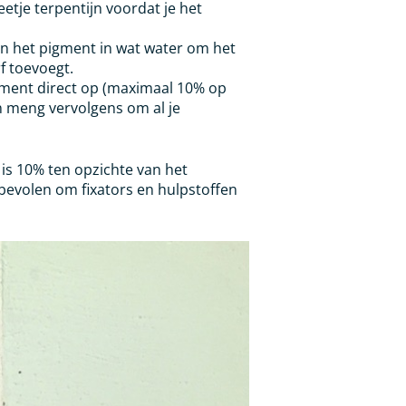
etje terpentijn voordat je het
n het pigment in wat water om het
f toevoegt.
ment direct op (maximaal 10% op
n meng vervolgens om al je
is 10% ten opzichte van het
evolen om fixators en hulpstoffen