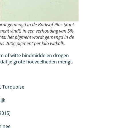
ordt gemengd in de Badisof Plus (kant-
timent vindt) in een verhouding van 5%,
chts: het pigment wordt gemengd in de
us 200g pigment per kilo witkalk.
jm of witte bindmiddelen drogen
oordat je grote hoeveelheden mengt.
t Turquoise
ijk
2015)
ninee