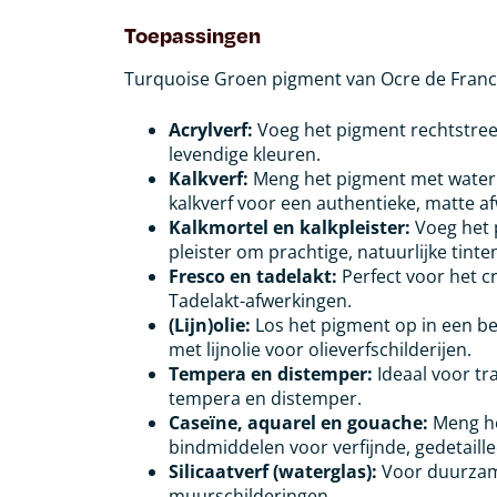
Toepassingen
Turquoise Groen pigment van Ocre de France
Acrylverf:
Voeg het pigment rechtstree
levendige kleuren.
Kalkverf:
Meng het pigment met water t
kalkverf voor een authentieke, matte a
Kalkmortel en kalkpleister:
Voeg het p
pleister om prachtige, natuurlijke tinte
Fresco en tadelakt:
Perfect voor het cr
Tadelakt-afwerkingen.
(Lijn)olie:
Los het pigment op in een be
met lijnolie voor olieverfschilderijen.
Tempera en distemper:
Ideaal voor tr
tempera en distemper.
Caseïne, aquarel en gouache:
Meng he
bindmiddelen voor verfijnde, gedetaille
Silicaatverf (waterglas):
Voor duurzam
muurschilderingen.