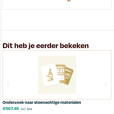
er
Dit heb je eerder bekeken
Onderzoek naar steenachtige materialen
D
€
567.49
incl. btw