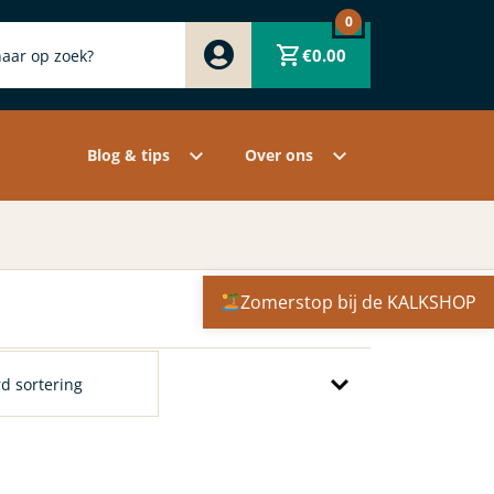
0
Zwart
€
0.00
Wit
Grijs
Contact
Overige pigmenten
Assortiment
Blog & tips
Over ons
Zomerstop bij de KALKSHOP