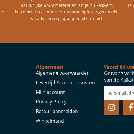
natuurlijke bouwmaterialen. Of je nu kalkverf,
te 
ld.
kalkmortels of andere duurzame oplossingen zoekt,
wij adviseren je graag bij elk project.​
Algemeen
Word lid va
Algemene voorwaarden
Ontvang verh
van de Kalksh
Levertijd & verzendkosten
Mijn account
n
Privacy Policy
Retour aanmelden
Winkelmand