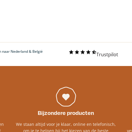
 naar Nederland & België
Trustpilot
Bijzondere producten
en
We staan altijd voor je klaar, online en telefonisch,
t
om je te helpen bij het kiezen van de beste
ve