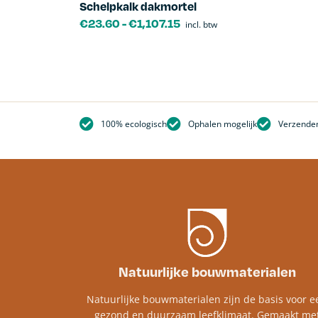
Schelpkalk dakmortel
€
23.60
-
€
1,107.15
incl. btw
100% ecologisch
Ophalen mogelijk
Verzenden
Natuurlijke bouwmaterialen
Natuurlijke bouwmaterialen zijn de basis voor e
gezond en duurzaam leefklimaat. Gemaakt me