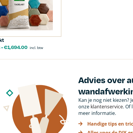
kt
8
-
€
1,694.00
incl. btw
Advies over a
wandafwerki
Kan je nog niet kiezen? 
onze
klantenservice
. Of
meer informatie.
Handige tips en tri
Alles voor de DIY-er