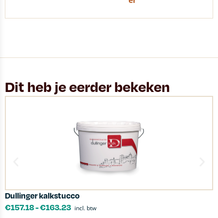
er
Dit heb je eerder bekeken
Dullinger kalkstucco
P
€
157.18
-
€
163.23
incl. btw