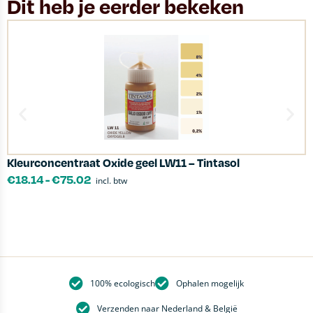
Dit heb je eerder bekeken
Kleurconcentraat Oxide geel LW11 – Tintasol
G
€
18.14
-
€
75.02
incl. btw
100% ecologisch
Ophalen mogelijk
Verzenden naar Nederland & België