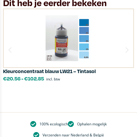
Dit heb je eerder bekeken
Kleurconcentraat blauw LW21 – Tintasol
L
€
20.56
-
€
102.85
incl. btw
100% ecologisch
Ophalen mogelijk
Verzenden naar Nederland & België