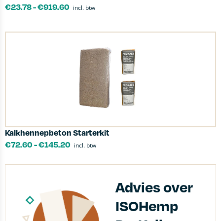
€
23.78
-
€
919.60
incl. btw
Kalkhennepbeton Starterkit
€
72.60
-
€
145.20
incl. btw
Advies over
ISOHemp