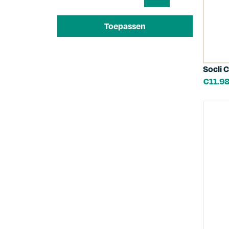
Toepassen
Socli 
€
11.9