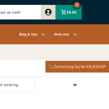
0
Zwart
€
0.00
Wit
Grijs
Contact
Overige pigmenten
Assortiment
Blog & tips
Over ons
Zomerstop bij de KALKSHOP