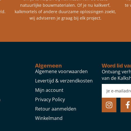
natuurlijke bouwmaterialen. Of je nu kalkverf,
te 
ld.
kalkmortels of andere duurzame oplossingen zoekt,
wij adviseren je graag bij elk project.​
Algemeen
Word lid va
Algemene voorwaarden
Ontvang verh
van de Kalksh
Levertijd & verzendkosten
Mijn account
n
Privacy Policy
Retour aanmelden
Winkelmand