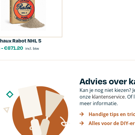
Chaux Rabot NHL 5
8
-
€
871.20
incl. btw
Advies over k
Kan je nog niet kiezen? 
onze
klantenservice
. Of
meer informatie.
Handige tips en tri
Alles voor de DIY-er