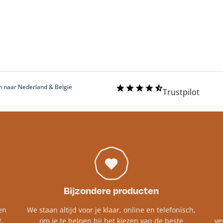
 naar Nederland & België
Trustpilot
Bijzondere producten
en
We staan altijd voor je klaar, online en telefonisch,
t
om je te helpen bij het kiezen van de beste
ve