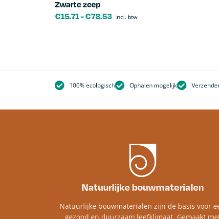
Zwarte zeep
€
15.71
-
€
78.53
incl. btw
100% ecologisch
Ophalen mogelijk
Verzenden
Natuurlijke bouwmaterialen
Natuurlijke bouwmaterialen zijn de basis voor e
gezond en duurzaam leefklimaat. Gemaakt me