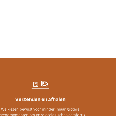
PURA Kalkverf
€
105.27
incl. bt
Verzenden en afhalen
We kiezen bewust voor minder, maar grotere
rzendmomenten om onze ecologische voetafdruk