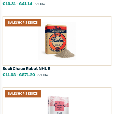
€
19.31
-
€
41.14
incl. btw
KALKSHOP'S KEUZE
Socli Chaux Rabot NHL 5
€
11.98
-
€
871.20
incl. btw
KALKSHOP'S KEUZE