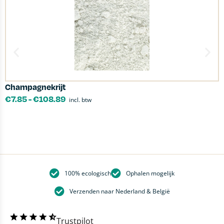
Champagnekrijt
K
€
7.85
-
€
108.89
incl. btw
100% ecologisch
Ophalen mogelijk
Verzenden naar Nederland & België
Trustpilot