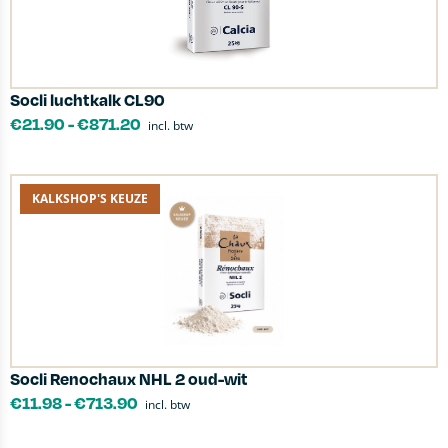
Socli luchtkalk CL90
€
21.90
-
€
871.20
incl. btw
KALKSHOP'S KEUZE
Socli Renochaux NHL 2 oud-wit
€
11.98
-
€
713.90
incl. btw