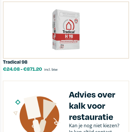
Tradical 98
€
24.08
-
€
871.20
incl. btw
Advies over
kalk voor
restauratie
Kan je nog niet kiezen?