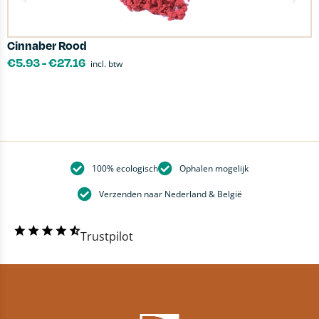
Cinnaber Rood
D
€
5.93
-
€
27.16
incl. btw
100% ecologisch
Ophalen mogelijk
Verzenden naar Nederland & België
Trustpilot