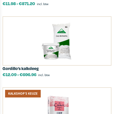
€
11.98
-
€
871.20
incl. btw
Gordillo’s kalkdeeg
€
12.09
-
€
696.96
incl. btw
KALKSHOP'S KEUZE