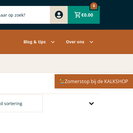
0
Zwart
€
0.00
Wit
Grijs
Contact
Overige pigmenten
Assortiment
Blog & tips
Over ons
Zomerstop bij de KALKSHOP