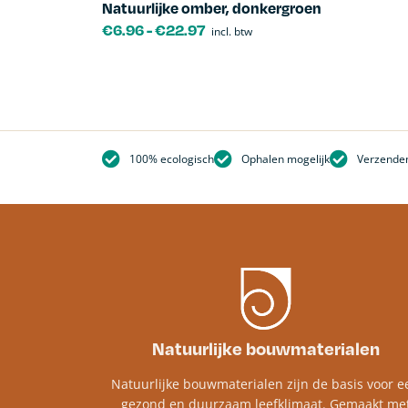
Natuurlijke omber, donkergroen
€
6.96
-
€
22.97
incl. btw
100% ecologisch
Ophalen mogelijk
Verzenden
Natuurlijke bouwmaterialen
Natuurlijke bouwmaterialen zijn de basis voor e
gezond en duurzaam leefklimaat. Gemaakt me