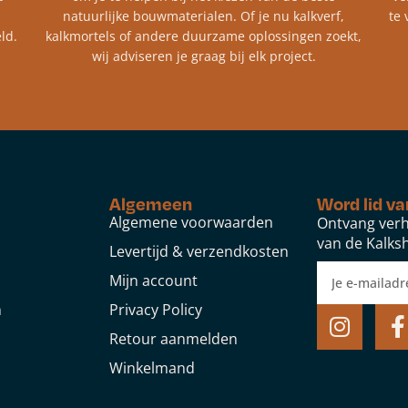
natuurlijke bouwmaterialen. Of je nu kalkverf,
te 
ld.
kalkmortels of andere duurzame oplossingen zoekt,
wij adviseren je graag bij elk project.​
Algemeen
Word lid va
Algemene voorwaarden
Ontvang verh
van de Kalksh
Levertijd & verzendkosten
Mijn account
n
Privacy Policy
Retour aanmelden
Winkelmand