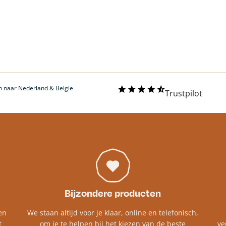
 naar Nederland & België
Trustpilot
Bijzondere producten
en
We staan altijd voor je klaar, online en telefonisch,
t
om je te helpen bij het kiezen van de beste
ve