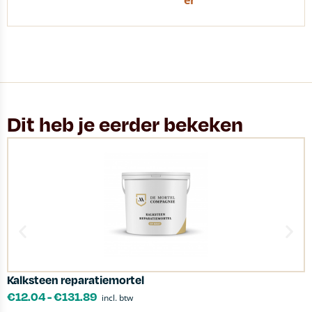
er
Dit heb je eerder bekeken
Kalksteen reparatiemortel
P
€
12.04
-
€
131.89
incl. btw