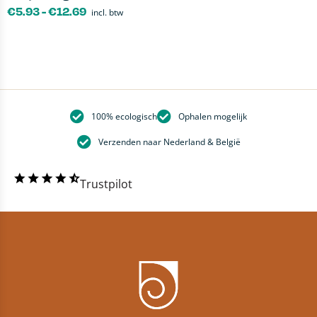
€
5.93
-
€
12.69
incl. btw
100% ecologisch
Ophalen mogelijk
Verzenden naar Nederland & België
Trustpilot