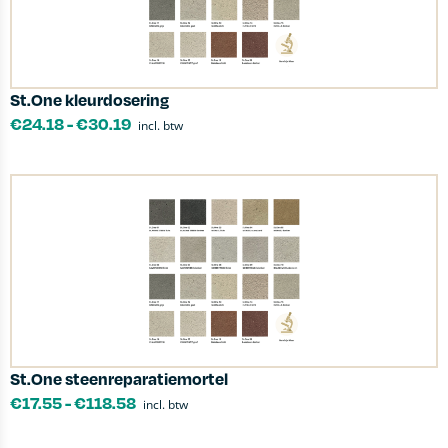
St.One kleurdosering
€
24.18
-
€
30.19
incl. btw
St.One steenreparatiemortel
€
17.55
-
€
118.58
incl. btw