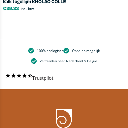
Kalk tegellijm KHOLAO COLLE
D
€
39.33
incl. btw
100% ecologisch
Ophalen mogelijk
Verzenden naar Nederland & België
Trustpilot