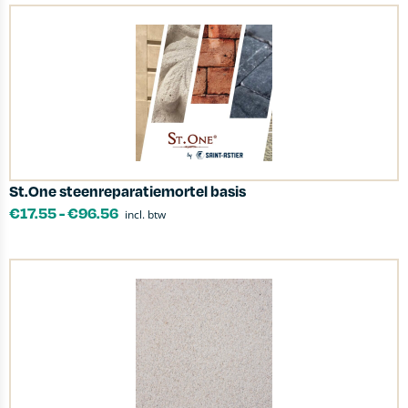
St.One steenreparatiemortel basis
€
17.55
-
€
96.56
incl. btw