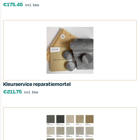
€
175.45
incl. btw
Kleurservice reparatiemortel
€
211.75
incl. btw