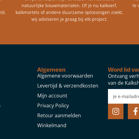
natuurlijke bouwmaterialen. Of je nu kalkverf,
te 
ld.
kalkmortels of andere duurzame oplossingen zoekt,
wij adviseren je graag bij elk project.​
Algemeen
Word lid va
Algemene voorwaarden
Ontvang verh
van de Kalksh
Levertijd & verzendkosten
Mijn account
n
Privacy Policy
Retour aanmelden
Winkelmand