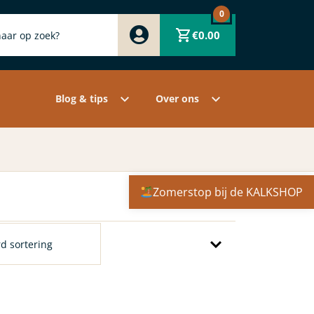
0
Zwart
€
0.00
Wit
Grijs
Contact
Overige pigmenten
Assortiment
Blog & tips
Over ons
Zomerstop bij de KALKSHOP