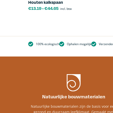
Houten kalkspaan
€
13.19
-
€
44.65
incl. btw
100% ecologisch
Ophalen mogelijk
Verzenden
Natuurlijke bouwmaterialen
Natuurlijke bouwmaterialen zijn de basis voor e
gezond en duurzaam leefklimaat. Gemaakt me