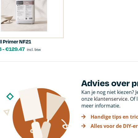
l Primer NF21
3
-
€
129.47
incl. btw
Advies over p
Kan je nog niet kiezen? 
onze
klantenservice
. Of
meer informatie.
Handige tips en tri
Alles voor de DIY-er