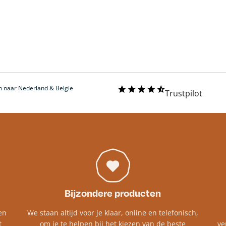
 naar Nederland & België
Trustpilot
Bijzondere producten
en
We staan altijd voor je klaar, online en telefonisch,
t
om je te helpen bij het kiezen van de beste
ve