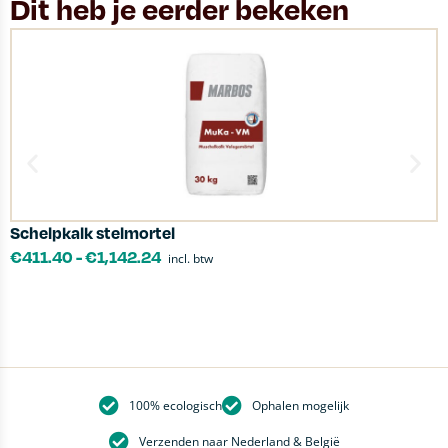
Dit heb je eerder bekeken
Schelpkalk stelmortel
S
€
411.40
-
€
1,142.24
incl. btw
100% ecologisch
Ophalen mogelijk
Verzenden naar Nederland & België