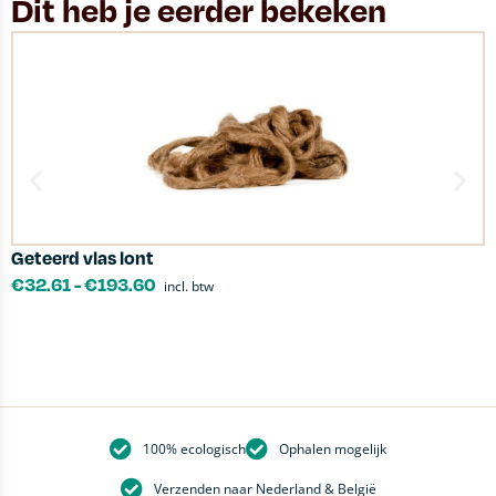
Dit heb je eerder bekeken
Geteerd vlas lont
P
€
32.61
-
€
193.60
incl. btw
100% ecologisch
Ophalen mogelijk
Verzenden naar Nederland & België