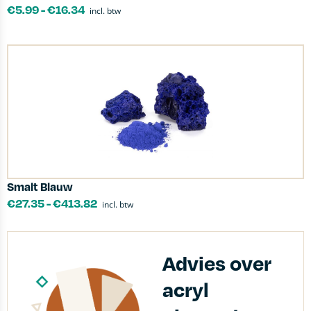
€
5.99
-
€
16.34
incl. btw
Smalt Blauw
€
27.35
-
€
413.82
incl. btw
Advies over
acryl