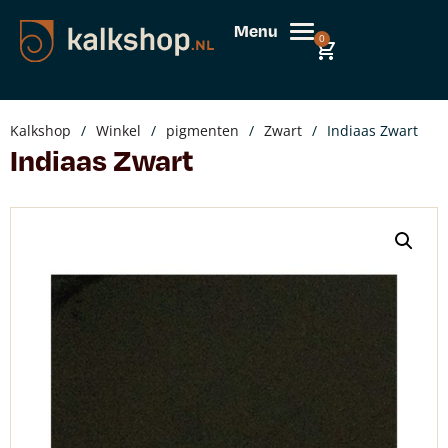
Menu
0
Kalkshop
/
Winkel
/
pigmenten
/
Zwart
/
Indiaas Zwart
Indiaas Zwart