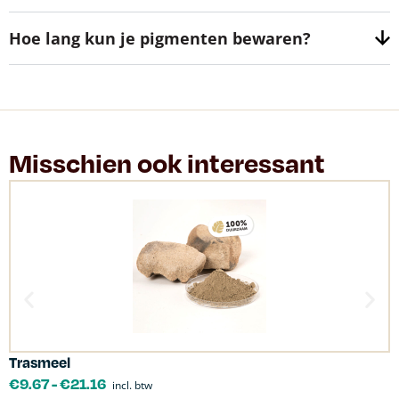
Hoe lang kun je pigmenten bewaren?
Misschien ook interessant
Trasmeel
C
€
9.67
-
€
21.16
incl. btw