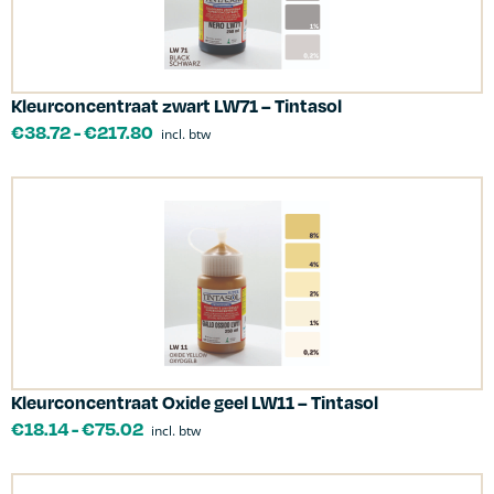
Kleurconcentraat zwart LW71 – Tintasol
€
38.72
-
€
217.80
incl. btw
Kleurconcentraat Oxide geel LW11 – Tintasol
€
18.14
-
€
75.02
incl. btw