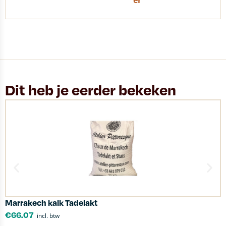
er
Dit heb je eerder bekeken
Marrakech kalk Tadelakt
C
€
66.07
incl. btw