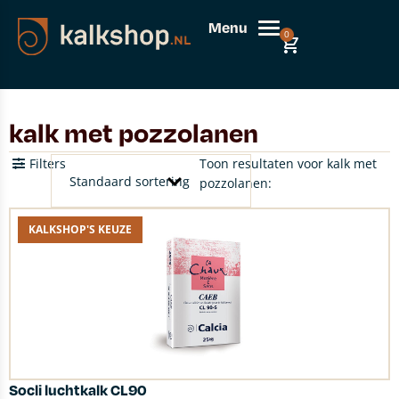
Menu
0
kalk met pozzolanen
Filters
Toon resultaten voor kalk met
pozzolanen:
KALKSHOP'S KEUZE
Socli luchtkalk CL90