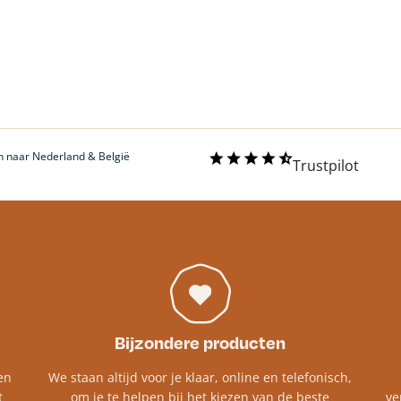
 naar Nederland & België
Trustpilot
Bijzondere producten
en
We staan altijd voor je klaar, online en telefonisch,
t
om je te helpen bij het kiezen van de beste
ve