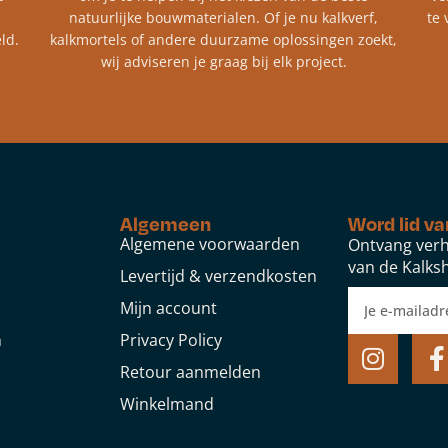
natuurlijke bouwmaterialen. Of je nu kalkverf,
te 
ld.
kalkmortels of andere duurzame oplossingen zoekt,
wij adviseren je graag bij elk project.​
Algemeen
Word lid va
Algemene voorwaarden
Ontvang verh
van de Kalksh
Levertijd & verzendkosten
Mijn account
n
Privacy Policy
Retour aanmelden
Winkelmand