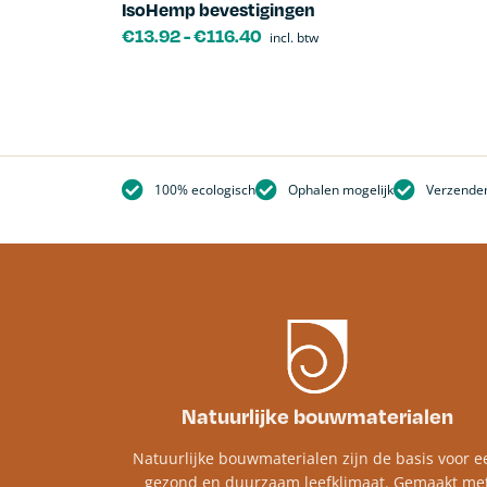
IsoHemp bevestigingen
€
13.92
-
€
116.40
incl. btw
100% ecologisch
Ophalen mogelijk
Verzenden
Natuurlijke bouwmaterialen
Natuurlijke bouwmaterialen zijn de basis voor e
gezond en duurzaam leefklimaat. Gemaakt me