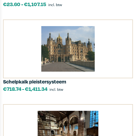
€
23.60
-
€
1,107.15
incl. btw
Schelpkalk pleistersysteem
€
718.74
-
€
1,411.34
incl. btw