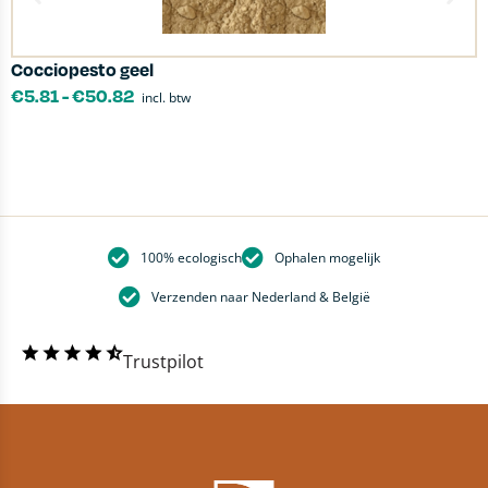
Cocciopesto geel
L
€
5.81
-
€
50.82
incl. btw
100% ecologisch
Ophalen mogelijk
Verzenden naar Nederland & België
Trustpilot