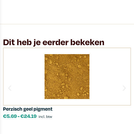
Dit heb je eerder bekeken
Perzisch geel pigment
S
€
5.69
-
€
24.19
incl. btw