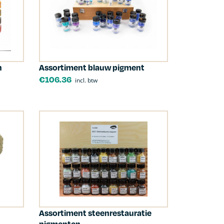
n
Assortiment blauw pigment
€
106.36
incl. btw
Assortiment steenrestauratie
pigmenten