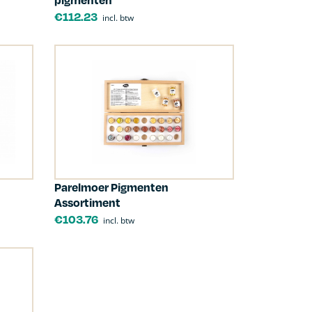
€
112.23
incl. btw
Parelmoer Pigmenten
Assortiment
€
103.76
incl. btw