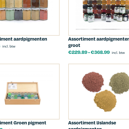
timent aardpigmenten
Assortiment aardpigmente
groot
8
incl. btw
€
229.89
-
€
368.99
incl. btw
iment Groen pigment
Assortiment IJslandse
aardpigmenten