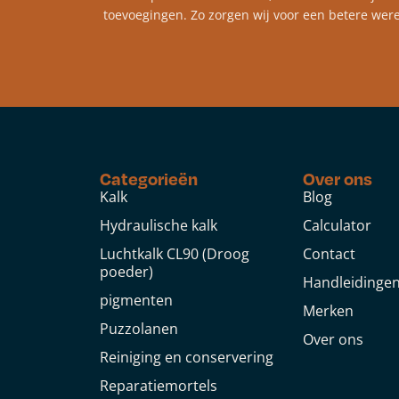
toevoegingen. Zo zorgen wij voor een betere were
Categorieën
Over ons
Kalk
Blog
Hydraulische kalk
Calculator
Luchtkalk CL90 (Droog
Contact
poeder)
Handleidinge
pigmenten
Merken
Puzzolanen
Over ons
Reiniging en conservering
Reparatiemortels