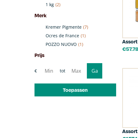
1 kg
(2)
Merk
Kremer Pigmente
(7)
Ocres de France
(1)
Assor
POZZO NUOVO
(1)
€
57.7
Prijs
Toepassen
Assort