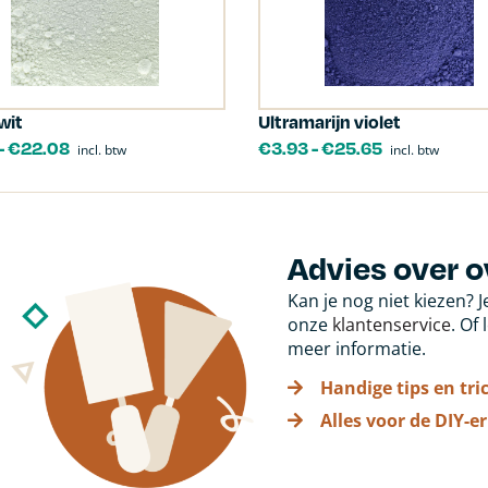
wit
Ultramarijn violet
-
€
22.08
€
3.93
-
€
25.65
incl. btw
incl. btw
Advies over o
Kan je nog niet kiezen? 
onze
klantenservice
. Of
meer informatie.
Handige tips en tri
Alles voor de DIY-er