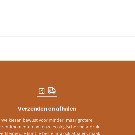
€
26.60
-
€
213
Verzenden en afhalen
We kiezen bewust voor minder, maar grotere
rzendmomenten om onze ecologische voetafdruk
verkleinen. Je kunt je bestelling ook afhalen; maak