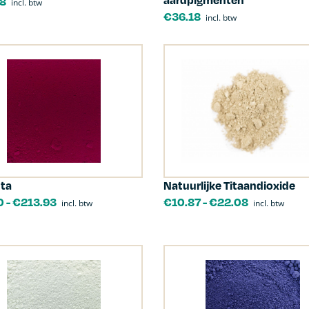
18
incl. btw
€
36.18
incl. btw
ta
Natuurlijke Titaandioxide
0
-
€
213.93
€
10.87
-
€
22.08
incl. btw
incl. btw