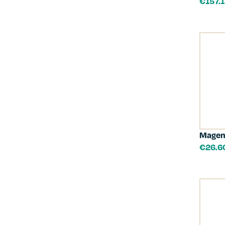
€
157.
Magen
€
26.6