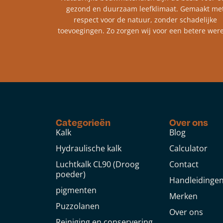
gezond en duurzaam leefklimaat. Gemaakt me
respect voor de natuur, zonder schadelijke
toevoegingen. Zo zorgen wij voor een betere were
Categorieën
Over ons
Kalk
Blog
Hydraulische kalk
Calculator
Luchtkalk CL90 (Droog
Contact
poeder)
Handleidinge
pigmenten
Merken
Puzzolanen
Over ons
Reiniging en conservering