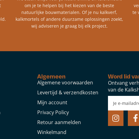
t
om je te helpen bij het kiezen van de beste
ve
natuurlijke bouwmaterialen. Of je nu kalkverf,
te 
ld.
kalkmortels of andere duurzame oplossingen zoekt,
wij adviseren je graag bij elk project.​
Algemeen
Word lid va
Algemene voorwaarden
Ontvang verh
van de Kalksh
Levertijd & verzendkosten
Mijn account
n
Privacy Policy
Retour aanmelden
Winkelmand