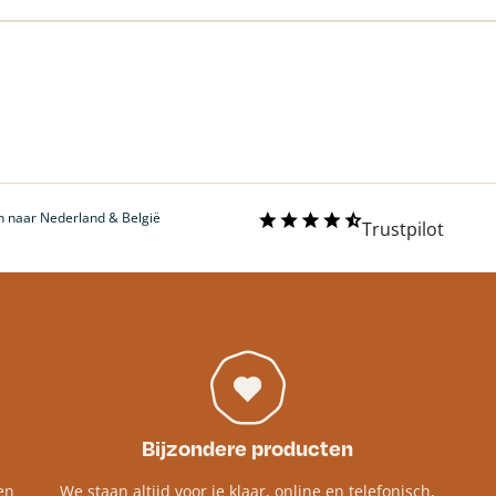
 naar Nederland & België
Trustpilot
Bijzondere producten
en
We staan altijd voor je klaar, online en telefonisch,