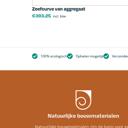
Zeefcurve van aggregaat
€
393.25
incl. btw
100% ecologisch
Ophalen mogelijk
Verzenden
Natuurlijke bouwmaterialen
Natuurlijke bouwmaterialen zijn de basis voor e