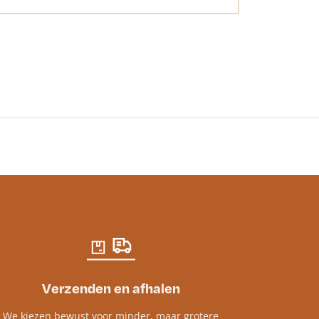
Reebruin
€
7.13
-
€
21.18
Verzenden en afhalen
We kiezen bewust voor minder, maar grotere