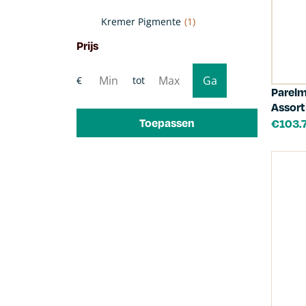
Kremer Pigmente
(1)
Prijs
Parel
Assor
Toepassen
€
103.