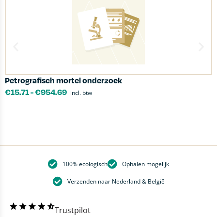
Petrografisch mortel onderzoek
P
€
15.71
-
€
954.69
incl. btw
100% ecologisch
Ophalen mogelijk
Verzenden naar Nederland & België
Trustpilot