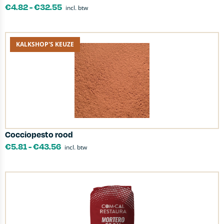
€
4.82
-
€
32.55
incl. btw
KALKSHOP'S KEUZE
Cocciopesto rood
€
5.81
-
€
43.56
incl. btw