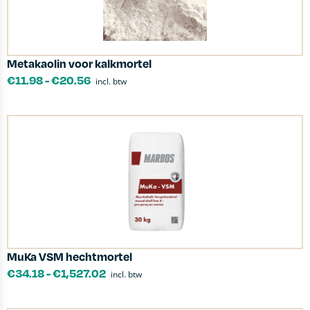
Metakaolin voor kalkmortel
€
11.98
-
€
20.56
incl. btw
MuKa VSM hechtmortel
€
34.18
-
€
1,527.02
incl. btw