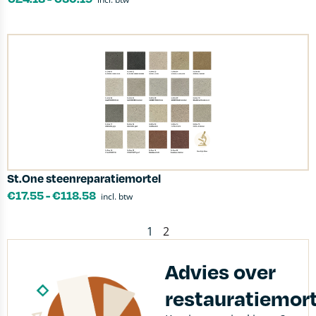
St.One steenreparatiemortel
€
17.55
-
€
118.58
incl. btw
1
2
Advies over
restauratiemort