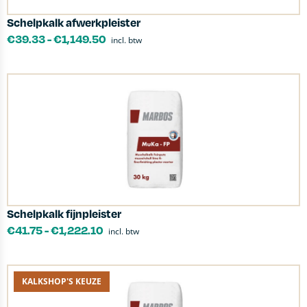
Schelpkalk afwerkpleister
€
39.33
-
€
1,149.50
incl. btw
Schelpkalk fijnpleister
€
41.75
-
€
1,222.10
incl. btw
KALKSHOP'S KEUZE