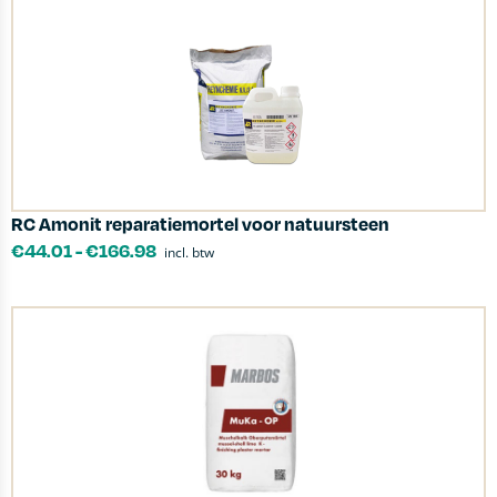
RC Amonit reparatiemortel voor natuursteen
€
44.01
-
€
166.98
incl. btw