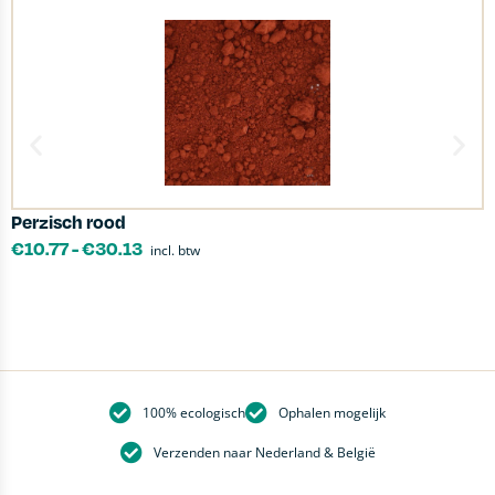
Perzisch rood
G
€
10.77
-
€
30.13
incl. btw
100% ecologisch
Ophalen mogelijk
Verzenden naar Nederland & België