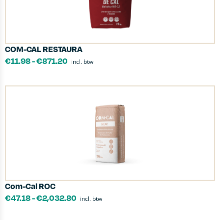
COM-CAL RESTAURA
€
11.98
-
€
871.20
incl. btw
Com-Cal ROC
€
47.18
-
€
2,032.80
incl. btw