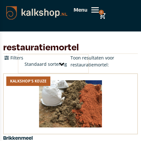
Menu
0
restauratiemortel
Filters
Toon resultaten voor
restauratiemortel:
KALKSHOP'S KEUZE
Brikkenmeel