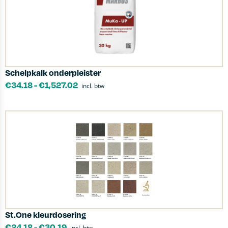
Schelpkalk onderpleister
€
34.18
-
€
1,527.02
incl. btw
St.One kleurdosering
€
24.18
-
€
30.19
incl. btw